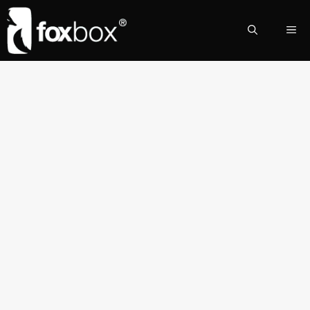
Cómo extender la vida
útil de la batería de tu
smartphone
19 de noviembre de 2025
por
foxbox.com.ar