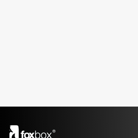
En la era de la hiperconectividad, donde cada
minuto cuenta, tener el mejor cargador rápido
puede ser la diferencia entre un día productivo
y uno lleno de frustraciones.
Blog
,
Cargadores
Deja un comentario