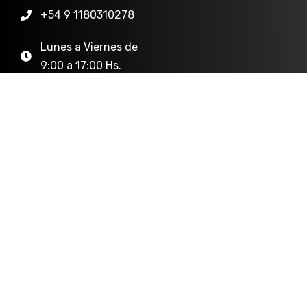
+54 9 1180310278
Lunes a Viernes de
9:00 a 17:00 Hs.
Mayorista
Mayorista
+5493515744990
Lunes a Viernes de
9:00 a 17:00 Hs.
2026 FoxBox • Diseñado y creado por
Clave
*
Agencia Creativa
Política de privacidad